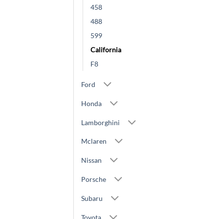
458
488
599
California
F8
Ford
Honda
Lamborghini
Mclaren
Nissan
Porsche
Subaru
Toyota