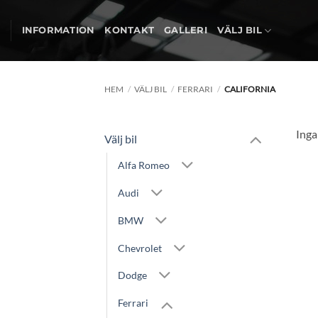
Skip
to
INFORMATION
KONTAKT
GALLERI
VÄLJ BIL
content
HEM
/
VÄLJ BIL
/
FERRARI
/
CALIFORNIA
Inga
Välj bil
Alfa Romeo
Audi
BMW
Chevrolet
Dodge
Ferrari