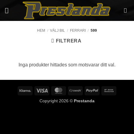
Skip
to
content
HEM
/
VÄLJ BIL
/
FERRARI
/
599
FILTRERA
Inga produkter hittades som motsvarar ditt val.
Klarna
Visa
MasterCard
Swish
PayPal
Bank
(SE)
Transfer
Copyright 2026 ©
Prestanda