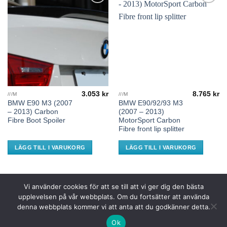
Add to
Add to
wishlist
wishlist
3.053
kr
8.765
kr
///M
///M
BMW E90 M3 (2007
BMW E90/92/93 M3
– 2013) Carbon
(2007 – 2013)
Fibre Boot Spoiler
MotorSport Carbon
Fibre front lip splitter
LÄGG TILL I VARUKORG
LÄGG TILL I VARUKORG
Vi använder cookies för att se till att vi ger dig den bästa
upplevelsen på vår webbplats. Om du fortsätter att använda
Klarna
Visa
MasterCard
Swish
PayPal
Bank
denna webbplats kommer vi att anta att du godkänner detta.
(SE)
Transfer
Ok
Copyright 2026 ©
Prestanda