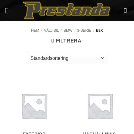
Skip
to
content
HEM
/
VÄLJ BIL
/
BMW
/
3-SERIE
/
E9X
FILTRERA