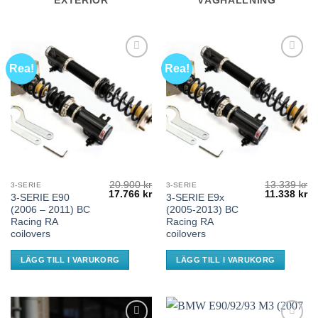
EXTERIÖR
VÄGHÅLLNING
Rea!
Rea!
Add to
Add to
wishlist
wishlist
20.900
kr
13.339
kr
3-SERIE
3-SERIE
Det
Det
Det
De
17.766
kr
11.338
kr
3-SERIE E90
3-SERIE E9x
ursprungliga
nuvarande
ursprunglig
nu
(2006 – 2011) BC
(2005-2013) BC
priset
priset
priset
pr
var:
är:
var:
är
Racing RA
Racing RA
20.900 kr.
17.766 kr.
13.339 kr.
11
coilovers
coilovers
LÄGG TILL I VARUKORG
LÄGG TILL I VARUKORG