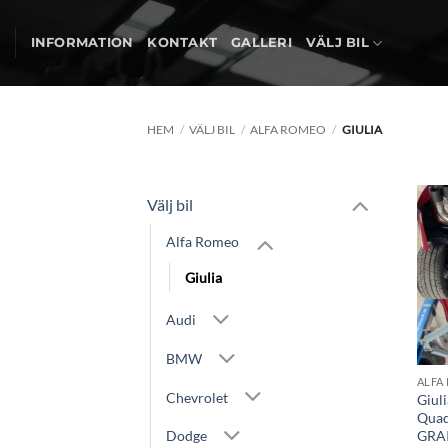
Skip
to
INFORMATION
KONTAKT
GALLERI
VÄLJ BIL
content
HEM
/
VÄLJ BIL
/
ALFA ROMEO
/
GIULIA
Välj bil
Alfa Romeo
Giulia
Audi
BMW
ALFA
Chevrolet
Giuli
Quad
Dodge
GRA