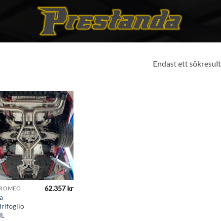
Endast ett sökresult
Add to
wishlist
62.357
kr
 ROMEO
a
rifoglio
IL